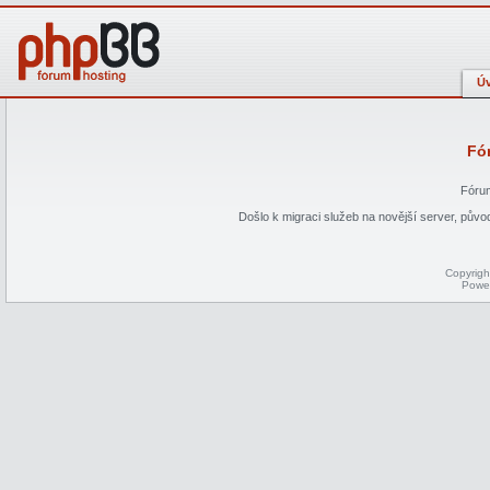
Ú
Fó
Fórum
Došlo k migraci služeb na novější server, p
Copyrig
Powe